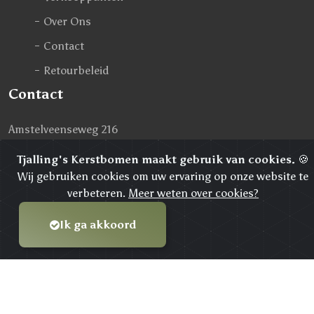
Over Ons
Contact
Retourbeleid
Contact
Amstelveenseweg 216
1075 XT Amsterdam
Tjalling's Kerstbomen maakt gebruik van cookies.
🍪
Wij gebruiken cookies om uw ervaring op onze website te
Telefoonnummer:
020 308 6128
verbeteren.
Meer weten over cookies?
KvK:
58734635
Ik ga akkoord
© 2026
Tjalling's kerstbomen
Met
ontwikkeld door
Avuro