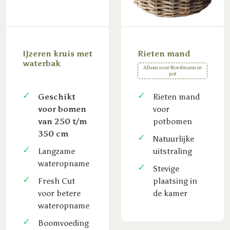
IJzeren kruis met
Rieten mand
waterbak
Alleen voor Nordmann in
pot
Geschikt
Rieten mand
voor bomen
voor
van 250 t/m
potbomen
350 cm
Natuurlijke
Langzame
uitstraling
wateropname
Stevige
Fresh Cut
plaatsing in
voor betere
de kamer
wateropname
Boomvoeding